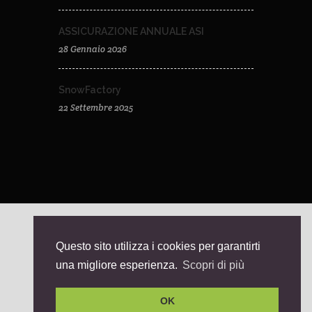
ASSICURAZIONE ANNUALE ASI
28 Gennaio 2026
SnowFactory
22 Settembre 2025
© 2026 - Ovindoli Magnola Impianti - P.IVA
Questo sito utilizza i cookies per garantirti
01360860660
una migliore esperienza.
Scopri di più
Condizioni generali di vendita
/
Privacy Policy
/
Cookies
/
Dati societari
/
OK
Note legali