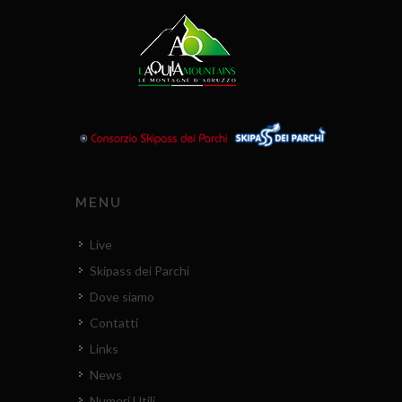
MENU
Live
Skipass dei Parchi
Dove siamo
Contatti
Links
News
Numeri Utili