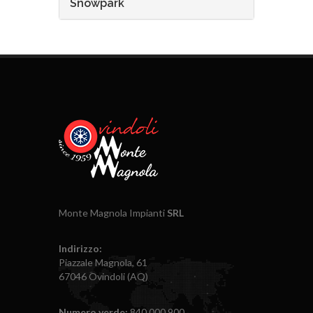
Snowpark
Monte Magnola Impianti
SRL
Indirizzo:
Piazzale Magnola, 61
67046 Ovindoli (AQ)
Numero verde:
840.000.900