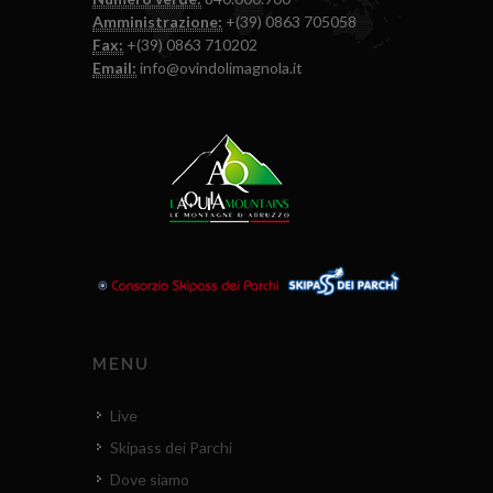
Amministrazione:
+(39) 0863 705058
Fax:
+(39) 0863 710202
Email:
info@ovindolimagnola.it
MENU
Live
Skipass dei Parchi
Dove siamo