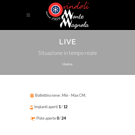
LIVE
Situazione in tempo reale
Home
Bollettino neve : Min
- Max
CM;
Impianti aperti
1
/
12
Piste aperte
0
/
24